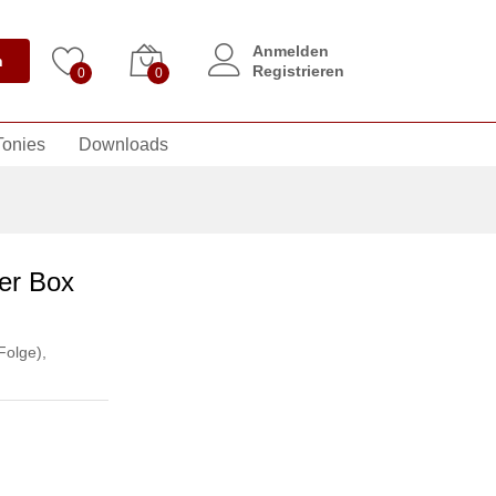
Anmelden
n
Registrieren
0
0
Tonies
Downloads
3er Box
Folge)
,