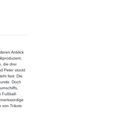
deren Anblick
sikproduzent,
 die drei
d Peter stockt
eht fest: Die
reunde. Doch
umschiffs,
n Fußball-
h merkwürdige
 von Trikots