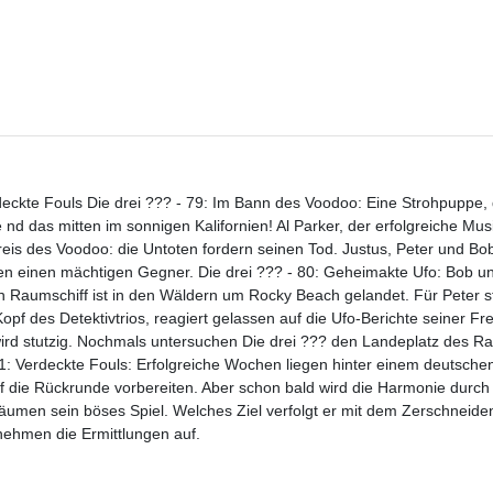
eckte Fouls Die drei ??? - 79: Im Bann des Voodoo: Eine Strohpuppe, 
nd das mitten im sonnigen Kalifornien! Al Parker, der erfolgreiche Mu
eis des Voodoo: die Untoten fordern seinen Tod. Justus, Peter und Bob,
en einen mächtigen Gegner. Die drei ??? - 80: Geheimakte Ufo: Bob un
n Raumschiff ist in den Wäldern um Rocky Beach gelandet. Für Peter st
pf des Detektivtrios, reagiert gelassen auf die Ufo-Berichte seiner F
wird stutzig. Nochmals untersuchen Die drei ??? den Landeplatz des Ra
81: Verdeckte Fouls: Erfolgreiche Wochen liegen hinter einem deutsche
auf die Rückrunde vorbereiten. Aber schon bald wird die Harmonie durc
äumen sein böses Spiel. Welches Ziel verfolgt er mit dem Zerschneiden
ehmen die Ermittlungen auf.