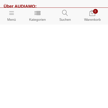
Über AUDIAMO:
0
Impressum
Menü
Kategorien
Suchen
Warenkorb
AGB
Datenschutz
Presse
Partnerprogramm
Kundenbereich:
Mein Konto
Bestellungen
Info-Center: