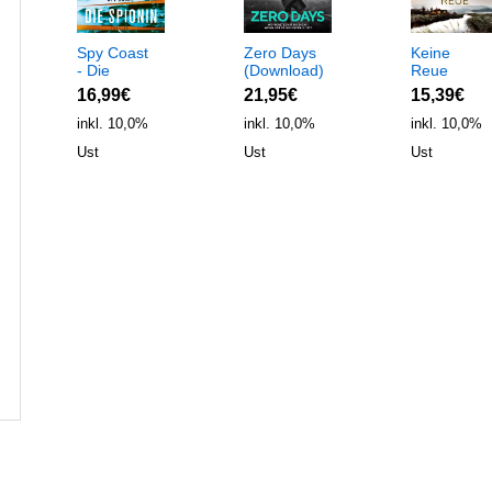
Spy Coast
Zero Days
Keine
- Die
(Download)
Reue
Spionin
(Ungekürzt
16,99€
21,95€
15,39€
(Ungekürzt)
(Download)
(Download)
inkl. 10,0%
inkl. 10,0%
inkl. 10,0%
Ust
Ust
Ust