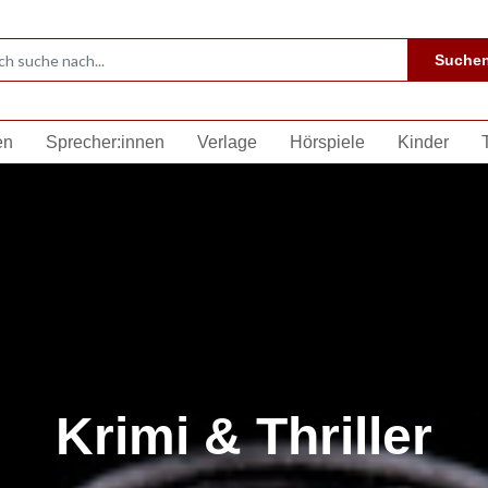
Suche
en
Sprecher:innen
Verlage
Hörspiele
Kinder
Krimi & Thriller