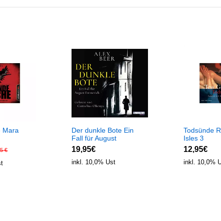
e Mara
Der dunkle Bote Ein
Todsünde Ri
Fall für August
Isles 3
Emmerich 3
19,95€
12,95€
5 €
inkl. 10,0% Ust
inkl. 10,0% 
st