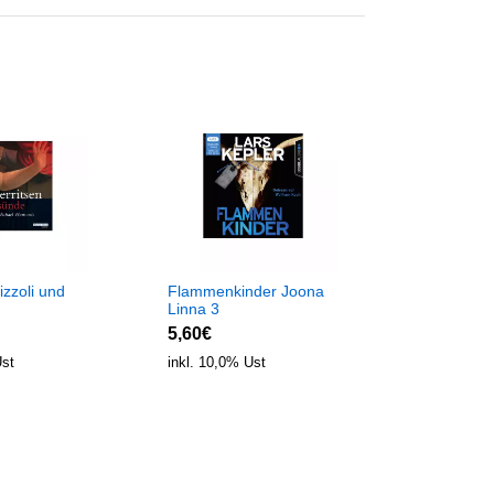
Katz und 
7,95€
inkl. 10,0%
zzoli und
Flammenkinder Joona
Linna 3
5,60€
Ust
inkl. 10,0% Ust