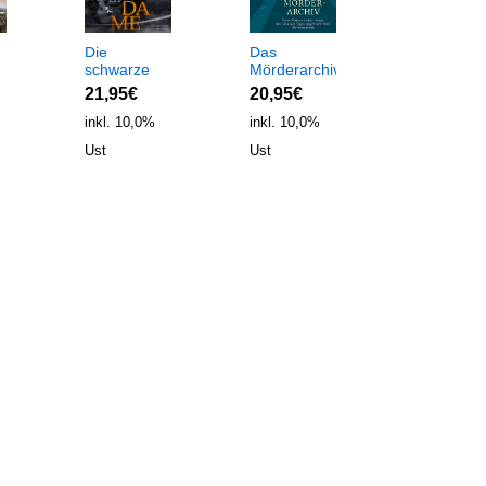
Die
Das
Die Kugel
schwarze
Mörderarchiv
des Böse
)
Dame
(Download)
(Download
21,95€
20,95€
20,95€
(Download)
Der Killer
Peter
und der
inkl. 10,0%
inkl. 10,0%
inkl. 10,0%
Hogart
Kommissa
Ust
Ust
Ust
ermittelt