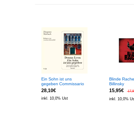
Ein Sohn ist uns
Blinde Rach
gegeben Commissario
Billinsky
Brunetti 28
28,10€
15,95€
17,9
inkl. 10,0% Ust
inkl. 10,0% U