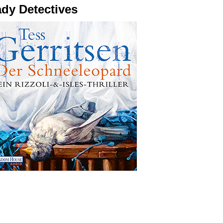
dy Detectives
Legal Thr