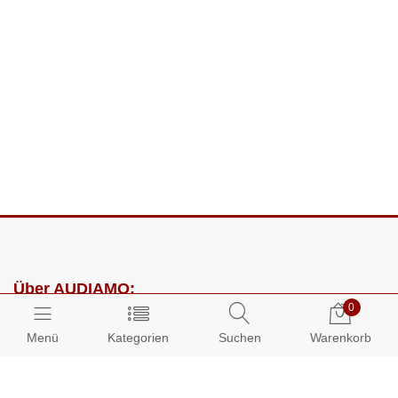
Über AUDIAMO:
0
Impressum
Menü
Kategorien
Suchen
Warenkorb
AGB
Datenschutz