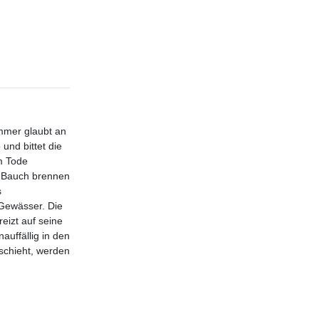
ummer glaubt an
und bittet die
m Tode
n Bauch brennen
s
 Gewässer. Die
eizt auf seine
auffällig in den
eschieht, werden