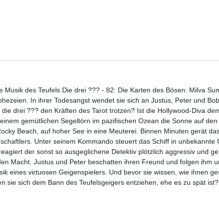
e Musik des Teufels Die drei ??? - 82: Die Karten des Bösen: Milva S
hezeien. In ihrer Todesangst wendet sie sich an Justus, Peter und Bob 
ie drei ??? den Kräften des Tarot trotzen? Ist die Hollywood-Diva de
bei einem gemütlichen Segeltörn im pazifischen Ozean die Sonne auf de
 Rocky Beach, auf hoher See in eine Meuterei. Binnen Minuten gerät da
schaftlers. Unter seinem Kommando steuert das Schiff in unbekannte
eagiert der sonst so ausgeglichene Detektiv plötzlich aggressiv und ger
den Macht. Justus und Peter beschatten ihren Freund und folgen ihm un
ik eines virtuosen Geigenspielers. Und bevor sie wissen, wie ihnen g
 sie sich dem Bann des Teufelsgeigers entziehen, ehe es zu spät ist?