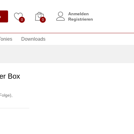
Anmelden
n
Registrieren
0
0
Tonies
Downloads
3er Box
Folge)
,