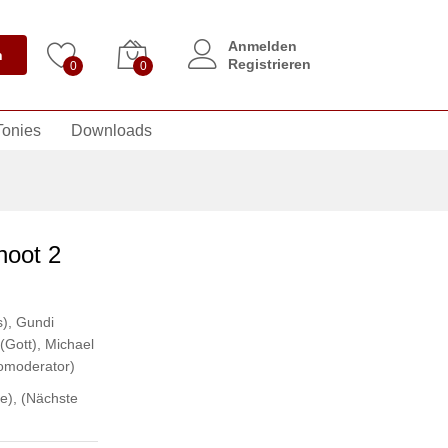
Anmelden
n
Registrieren
0
0
Tonies
Downloads
hoot 2
s)
,
Gundi
(Gott)
,
Michael
omoderator)
e)
,
(Nächste