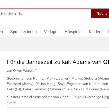
Suche
en
Sprecher:innen
Verlage
Hörspiele
Kinder
Für die Jahreszeit zu kalt Adams van G
von
Oliver Wenzlaff
Gesprochen von
Norman Matt (Erzähler)
,
Markus Stolberg (Adam
Eberhard (Jenny)
,
Philipp Moog (Bov)
,
Engelbert von Nordhausen 
Tietz (PJ)
,
Peter Flechtner (Zahmer Ritter)
,
Nick D. Maloney (Radi
aus der Hörspiel Serie Adams van Ghoot - Folge 2
(Vorherige Folg
Folge)