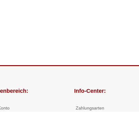
enbereich:
Info-Center:
Konto
Zahlungsarten
lungen
Versandkosten/Lieferzeiten
Widerrufsrecht
Nutzungsbedingungen