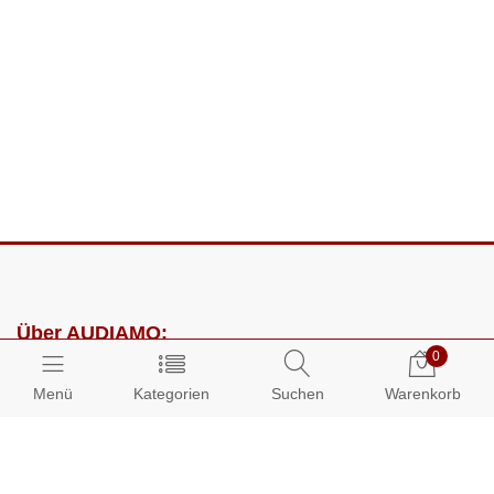
Über AUDIAMO:
0
Impressum
Menü
Kategorien
Suchen
Warenkorb
AGB
Datenschutz
Presse