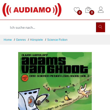
0
0
Home
Genres
Hörspiele
Science Fiction