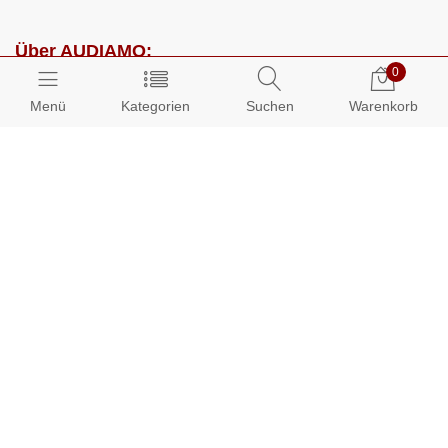
Über AUDIAMO:
0
Impressum
Menü
Kategorien
Suchen
Warenkorb
AGB
Datenschutz
Presse
Partnerprogramm
Kundenbereich:
Mein Konto
Bestellungen
Info-Center: