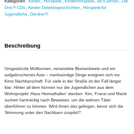
Kategorien:
Kinder
,
Hörspiele
,
Kinderhörspiele
,
ab 9 Jahren
,
Die
Drei !!! CDs
,
Kinder-Detektivgeschichten
,
Hörspiele für
Jugendliche
,
Die drei !!!
Beschreibung
Umgestürzte Mülltonnen, verwüstete Blumenbeete und ein
aufgebrochenes Auto – merkwürdige Dinge ereignen sich ins
Kims Nachbarschaft. Für viele in der Straße ist der Fall längst
klar: Hinter all dem können nur die Jugendlichen aus dem
Wohnprojekt ‚Haus Heimathafen‘ stecken. Kim, Franzi und Marie
suchen hartnäckig nach Beweisen, um die wahren Täter
überführen zu können. Wird ihnen das gelingen, bevor sich die
Stimmung unter den Nachbarn zuspitzt?