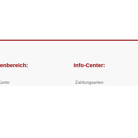
enbereich:
Info-Center:
Konto
Zahlungsarten
lungen
Versandkosten/Lieferzeiten
Widerrufsrecht
Nutzungsbedingungen
Allgemeine Hilfe