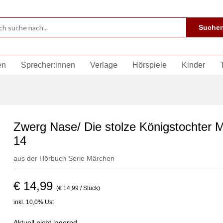
Suche
en
Sprecher:innen
Verlage
Hörspiele
Kinder
Zwerg Nase/ Die stolze Königstochter 
14
aus der Hörbuch Serie
Märchen
€ 14,99
(€ 14,99 / Stück)
inkl. 10,0% Ust
Aktuell nicht lagernd