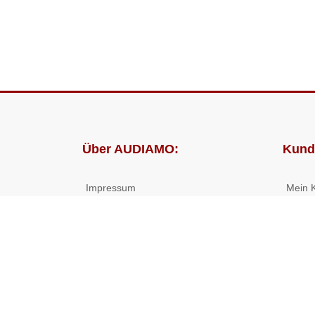
Über AUDIAMO:
Kund
Impressum
Mein 
AGB
Bestel
Datenschutz
Presse
Partnerprogramm