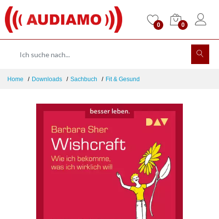
0
0
Home
Downloads
Sachbuch
Fit & Gesund