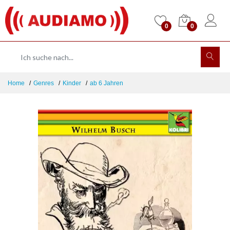
0
0
Home
Genres
Kinder
ab 6 Jahren