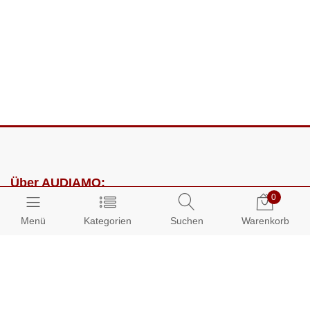
Über AUDIAMO:
0
Impressum
Menü
Kategorien
Suchen
Warenkorb
AGB
Datenschutz
Presse
Partnerprogramm