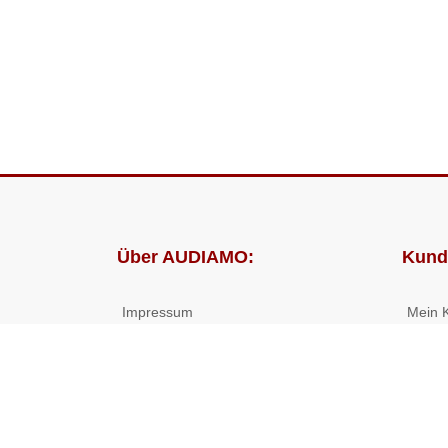
Über AUDIAMO:
Kund
Impressum
Mein 
AGB
Bestel
Datenschutz
Presse
Partnerprogramm