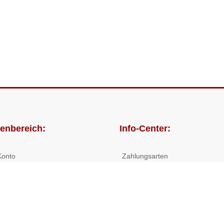
enbereich:
Info-Center:
Konto
Zahlungsarten
lungen
Versandkosten/Lieferzeiten
Widerrufsrecht
Nutzungsbedingungen
Allgemeine Hilfe