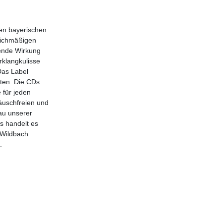
en bayerischen
eichmäßigen
gende Wirkung
rklangkulisse
Das Label
ten. Die CDs
 für jeden
äuschfreien und
au unserer
s handelt es
 Wildbach
.