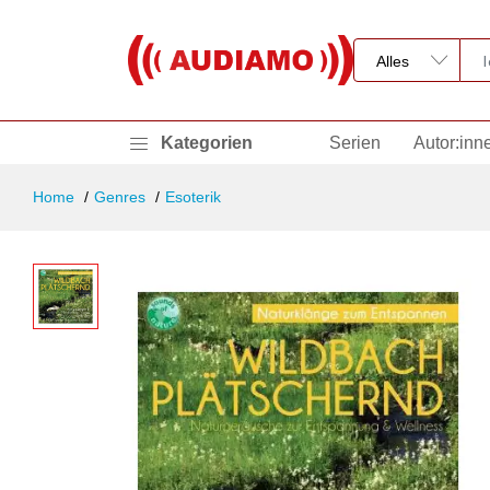
Kategorien
Serien
Autor:inn
Home
Genres
Esoterik