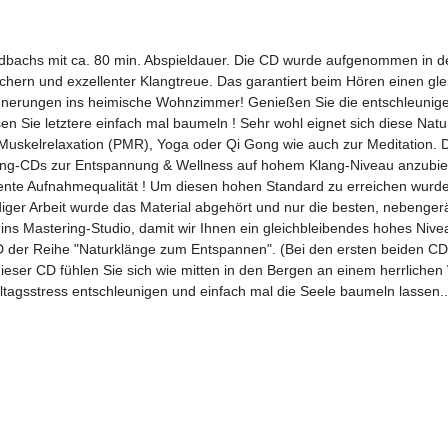
ldbachs mit ca. 80 min. Abspieldauer. Die CD wurde aufgenommen in d
chern und exzellenter Klangtreue. Das garantiert beim Hören einen gl
rinnerungen ins heimische Wohnzimmer! Genießen Sie die entschleuni
en Sie letztere einfach mal baumeln ! Sehr wohl eignet sich diese Natu
Muskelrelaxation (PMR), Yoga oder Qi Gong wie auch zur Meditation. 
lang-CDs zur Entspannung & Wellness auf hohem Klang-Niveau anzubie
ente Aufnahmequalität ! Um diesen hohen Standard zu erreichen wurde
diger Arbeit wurde das Material abgehört und nur die besten, nebenger
ins Mastering-Studio, damit wir Ihnen ein gleichbleibendes hohes Nive
CD der Reihe "Naturklänge zum Entspannen". (Bei den ersten beiden CD
ieser CD fühlen Sie sich wie mitten in den Bergen an einem herrlichen
ltagsstress entschleunigen und einfach mal die Seele baumeln lassen..