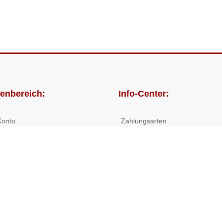
enbereich:
Info-Center:
Konto
Zahlungsarten
lungen
Versandkosten/Lieferzeiten
Widerrufsrecht
Nutzungsbedingungen
Allgemeine Hilfe