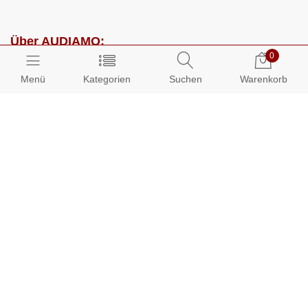
Über AUDIAMO:
0
Impressum
Menü
Kategorien
Suchen
Warenkorb
AGB
Datenschutz
Presse
Partnerprogramm
Kundenbereich:
Mein Konto
Bestellungen
Info-Center: