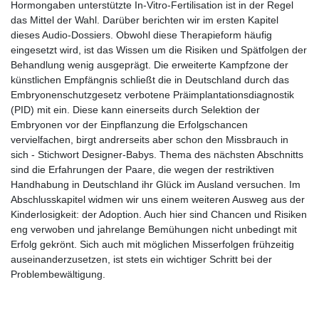
Hormongaben unterstützte In-Vitro-Fertilisation ist in der Regel
das Mittel der Wahl. Darüber berichten wir im ersten Kapitel
dieses Audio-Dossiers. Obwohl diese Therapieform häufig
eingesetzt wird, ist das Wissen um die Risiken und Spätfolgen der
Behandlung wenig ausgeprägt. Die erweiterte Kampfzone der
künstlichen Empfängnis schließt die in Deutschland durch das
Embryonenschutzgesetz verbotene Präimplantationsdiagnostik
(PID) mit ein. Diese kann einerseits durch Selektion der
Embryonen vor der Einpflanzung die Erfolgschancen
vervielfachen, birgt andrerseits aber schon den Missbrauch in
sich - Stichwort Designer-Babys. Thema des nächsten Abschnitts
sind die Erfahrungen der Paare, die wegen der restriktiven
Handhabung in Deutschland ihr Glück im Ausland versuchen. Im
Abschlusskapitel widmen wir uns einem weiteren Ausweg aus der
Kinderlosigkeit: der Adoption. Auch hier sind Chancen und Risiken
eng verwoben und jahrelange Bemühungen nicht unbedingt mit
Erfolg gekrönt. Sich auch mit möglichen Misserfolgen frühzeitig
auseinanderzusetzen, ist stets ein wichtiger Schritt bei der
Problembewältigung.