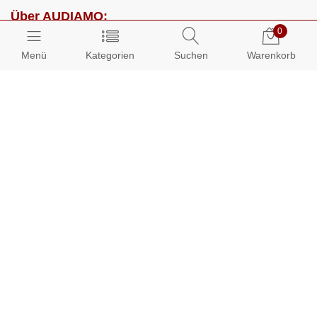
Über AUDIAMO:
0
Impressum
Menü
Kategorien
Suchen
Warenkorb
AGB
Datenschutz
Presse
Partnerprogramm
Kundenbereich:
Mein Konto
Bestellungen
Info-Center: