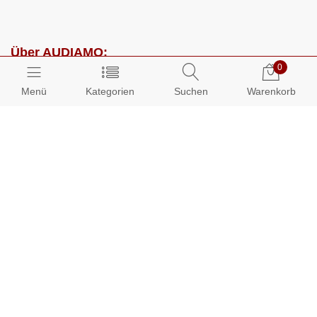
Über AUDIAMO:
0
Impressum
Menü
Kategorien
Suchen
Warenkorb
AGB
Datenschutz
Presse
Partnerprogramm
Kundenbereich:
Mein Konto
Bestellungen