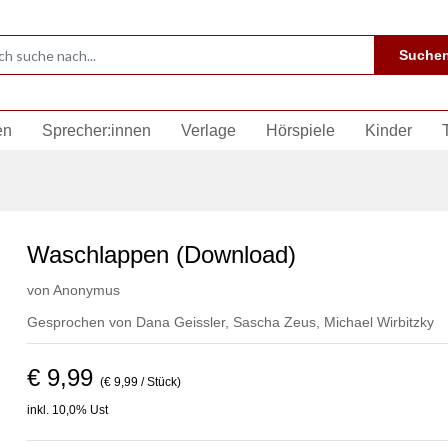
Suche
en
Sprecher:innen
Verlage
Hörspiele
Kinder
Waschlappen (Download)
von
Anonymus
Gesprochen von
Dana Geissler
,
Sascha Zeus
,
Michael Wirbitzky
€ 9,99
(€ 9,99 / Stück)
inkl. 10,0% Ust