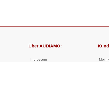
Über AUDIAMO:
Kund
Impressum
Mein 
AGB
Bestel
Datenschutz
Presse
Partnerprogramm