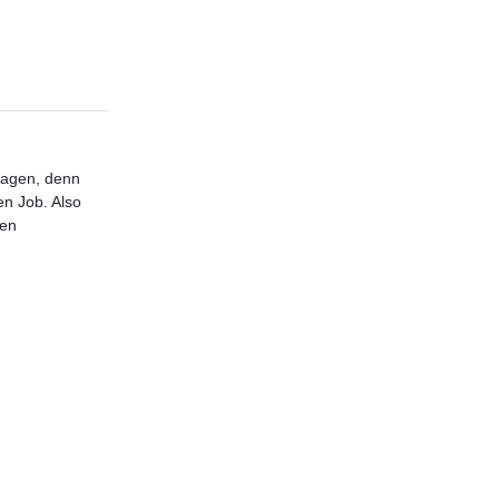
sagen, denn
en Job. Also
ren