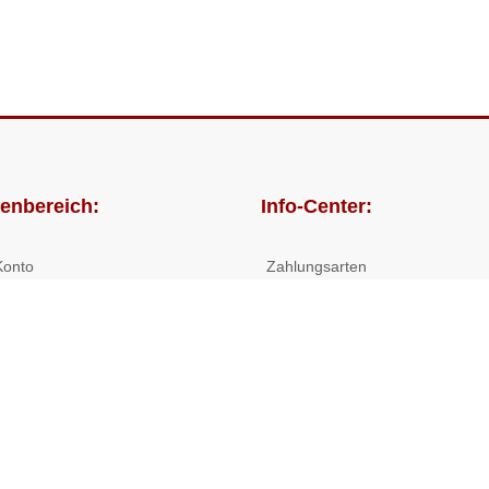
enbereich:
Info-Center:
Konto
Zahlungsarten
lungen
Versandkosten/Lieferzeiten
Widerrufsrecht
Nutzungsbedingungen
Allgemeine Hilfe