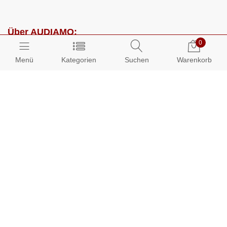
Über AUDIAMO:
0
Impressum
Menü
Kategorien
Suchen
Warenkorb
AGB
Datenschutz
Presse
Partnerprogramm
Kundenbereich:
Mein Konto
Bestellungen
Info-Center: