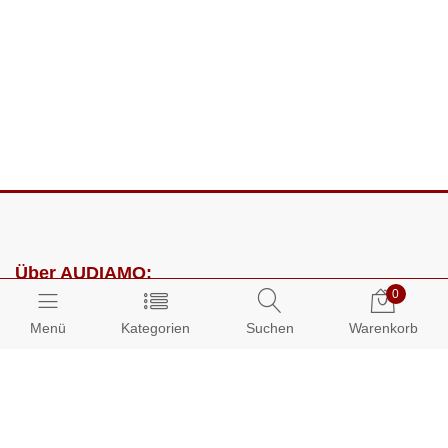
Über AUDIAMO:
0
Impressum
Menü
Kategorien
Suchen
Warenkorb
AGB
Datenschutz
Presse
Partnerprogramm