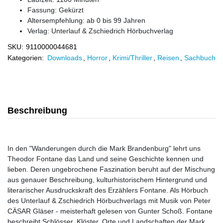
Fassung: Gekürzt
Altersempfehlung: ab 0 bis 99 Jahren
Verlag:
Unterlauf & Zschiedrich Hörbuchverlag
SKU:
9110000044681
Kategorien:
Downloads
,
Horror
,
Krimi/Thriller
,
Reisen
,
Sachbuch
Beschreibung
In den "Wanderungen durch die Mark Brandenburg" lehrt uns
Theodor Fontane das Land und seine Geschichte kennen und
lieben. Deren ungebrochene Faszination beruht auf der Mischung
aus genauer Beschreibung, kulturhistorischem Hintergrund und
literarischer Ausdruckskraft des Erzählers Fontane. Als Hörbuch
des Unterlauf & Zschiedrich Hörbuchverlags mit Musik von Peter
CÄSAR Gläser - meisterhaft gelesen von Gunter Schoß. Fontane
beschreibt Schlösser, Klöster, Orte und Landschaften der Mark