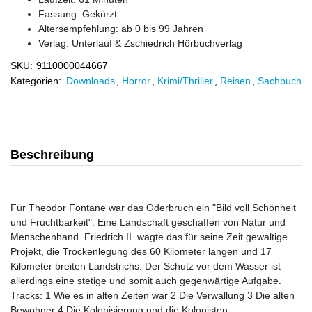
Fassung: Gekürzt
Altersempfehlung: ab 0 bis 99 Jahren
Verlag:
Unterlauf & Zschiedrich Hörbuchverlag
SKU:
9110000044667
Kategorien:
Downloads
,
Horror
,
Krimi/Thriller
,
Reisen
,
Sachbuch
Beschreibung
Für Theodor Fontane war das Oderbruch ein "Bild voll Schönheit
und Fruchtbarkeit". Eine Landschaft geschaffen von Natur und
Menschenhand. Friedrich II. wagte das für seine Zeit gewaltige
Projekt, die Trockenlegung des 60 Kilometer langen und 17
Kilometer breiten Landstrichs. Der Schutz vor dem Wasser ist
allerdings eine stetige und somit auch gegenwärtige Aufgabe.
Tracks: 1 Wie es in alten Zeiten war 2 Die Verwallung 3 Die alten
Bewohner 4 Die Kolonisierung und die Kolonisten