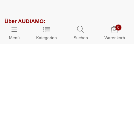
Über AUDIAMO:
0
Impressum
Menü
Kategorien
Suchen
Warenkorb
AGB
Datenschutz
Presse
Partnerprogramm
Kundenbereich:
Mein Konto
Bestellungen