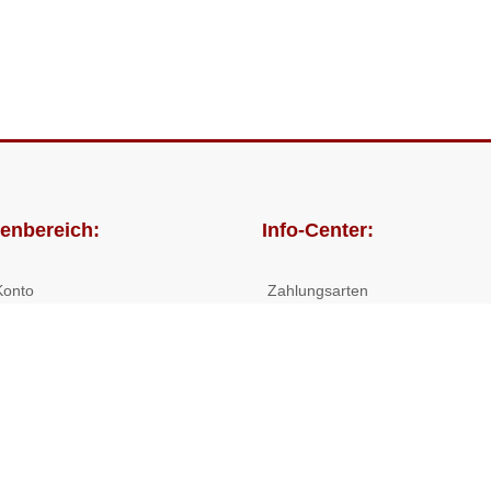
enbereich:
Info-Center:
Konto
Zahlungsarten
lungen
Versandkosten/Lieferzeiten
Widerrufsrecht
Nutzungsbedingungen
Allgemeine Hilfe