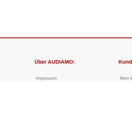
Über AUDIAMO:
Kund
Impressum
Mein 
AGB
Bestel
Datenschutz
Presse
Partnerprogramm