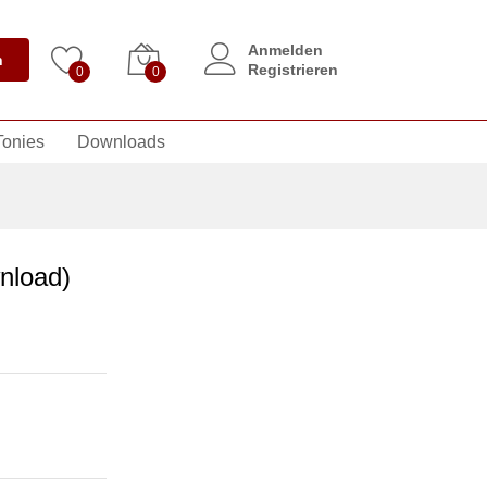
Anmelden
n
Registrieren
0
0
Tonies
Downloads
nload)