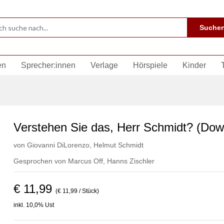
Suche
en
Sprecher:innen
Verlage
Hörspiele
Kinder
Verstehen Sie das, Herr Schmidt? (Dow
von
Giovanni DiLorenzo
,
Helmut Schmidt
Gesprochen von
Marcus Off
,
Hanns Zischler
€ 11,99
(€ 11,99 / Stück)
inkl. 10,0% Ust