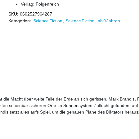
Verlag:
Folgenreich
SKU:
0602527964287
Kategorien:
Science Fiction
,
Science Fiction
,
ab 9 Jahren
die Macht über weite Teile der Erde an sich gerissen. Mark Brandis, P
tzten scheinbar sicheren Orte im Sonnensystem Zuflucht gefunden: auf
dis setzt alles aufs Spiel, um die genauen Pläne des Diktators herau