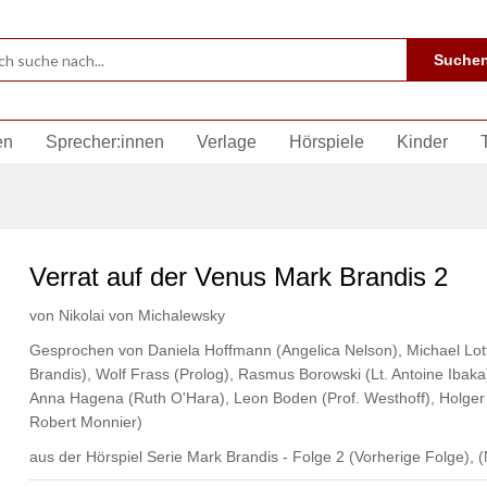
Suche
en
Sprecher:innen
Verlage
Hörspiele
Kinder
Verrat auf der Venus Mark Brandis 2
von
Nikolai von Michalewsky
Gesprochen von
Daniela Hoffmann (Angelica Nelson)
,
Michael Lot
Brandis)
,
Wolf Frass (Prolog)
,
Rasmus Borowski (Lt. Antoine Ibaka
Anna Hagena (Ruth O'Hara)
,
Leon Boden (Prof. Westhoff)
,
Holger 
Robert Monnier)
aus der Hörspiel Serie Mark Brandis - Folge 2
(Vorherige Folge)
,
(