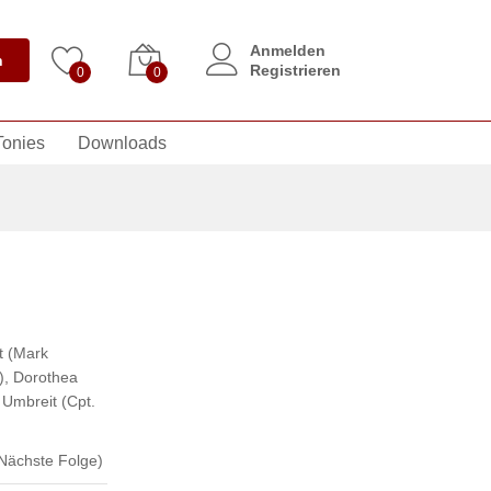
Anmelden
n
Registrieren
0
0
Tonies
Downloads
t (Mark
)
,
Dorothea
Umbreit (Cpt.
Nächste Folge)