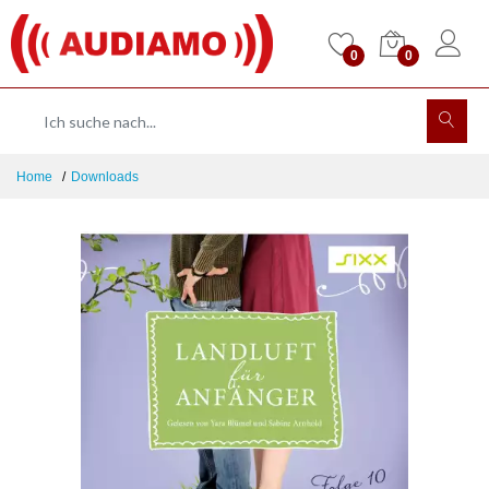
0
0
Home
Downloads