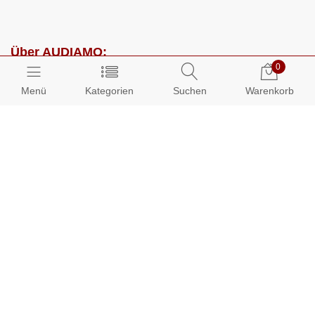
Über AUDIAMO:
0
Impressum
Menü
Kategorien
Suchen
Warenkorb
AGB
Datenschutz
Presse
Partnerprogramm
Kundenbereich:
Mein Konto
Bestellungen