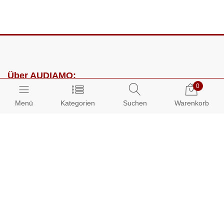
Über AUDIAMO:
0
Impressum
Menü
Kategorien
Suchen
Warenkorb
AGB
Datenschutz
Presse
Partnerprogramm
Kundenbereich:
Mein Konto