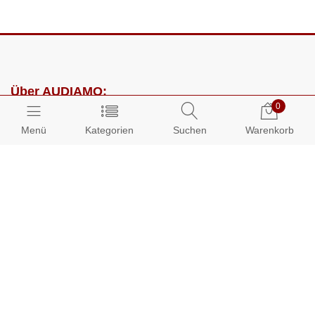
Über AUDIAMO:
0
Impressum
Menü
Kategorien
Suchen
Warenkorb
AGB
Datenschutz
Presse
Partnerprogramm
Kundenbereich:
Mein Konto