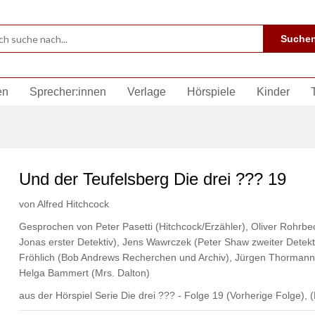
Suche
en
Sprecher:innen
Verlage
Hörspiele
Kinder
Und der Teufelsberg Die drei ??? 19
von
Alfred Hitchcock
Gesprochen von
Peter Pasetti (Hitchcock/Erzähler)
,
Oliver Rohrbec
Jonas erster Detektiv)
,
Jens Wawrczek (Peter Shaw zweiter Detekt
Fröhlich (Bob Andrews Recherchen und Archiv)
,
Jürgen Thormann 
Helga Bammert (Mrs. Dalton)
aus der Hörspiel Serie Die drei ??? - Folge 19
(Vorherige Folge)
,
(