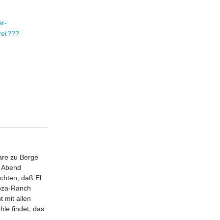
er-
rei ???
are zu Berge
n Abend
chten, daß El
doza-Ranch
 mit allen
hle findet, das