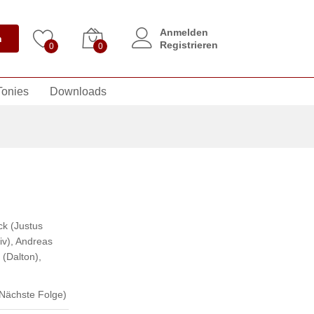
Anmelden
n
Registrieren
0
0
Tonies
Downloads
k (Justus
iv)
,
Andreas
(Dalton)
,
Nächste Folge)