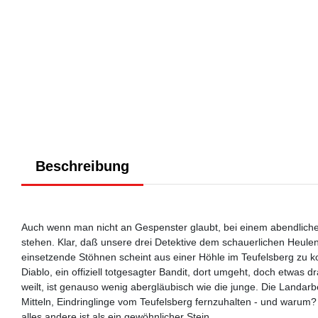
Beschreibung
Auch wenn man nicht an Gespenster glaubt, bei einem abendlich
stehen. Klar, daß unsere drei Detektive dem schauerlichen Heu
einsetzende Stöhnen scheint aus einer Höhle im Teufelsberg zu k
Diablo, ein offiziell totgesagter Bandit, dort umgeht, doch etwa
weilt, ist genauso wenig abergläubisch wie die junge. Die Landar
Mitteln, Eindringlinge vom Teufelsberg fernzuhalten - und warum? S
alles andere ist als ein gewöhnlicher Stein...