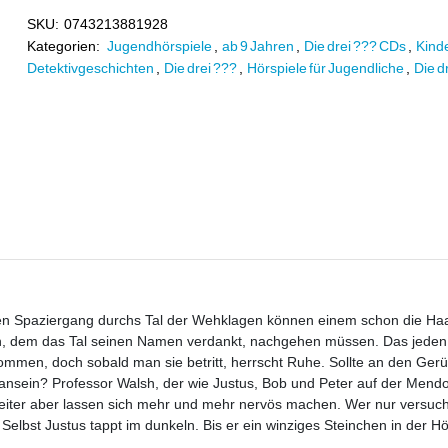
SKU:
0743213881928
Kategorien:
Jugendhörspiele
,
ab 9 Jahren
,
Die drei ??? CDs
,
Kind
Detektivgeschichten
,
Die drei ???
,
Hörspiele für Jugendliche
,
Die d
en Spaziergang durchs Tal der Wehklagen können einem schon die Ha
len, dem das Tal seinen Namen verdankt, nachgehen müssen. Das jede
ommen, doch sobald man sie betritt, herrscht Ruhe. Sollte an den Gerü
s dransein? Professor Walsh, der wie Justus, Bob und Peter auf der Men
beiter aber lassen sich mehr und mehr nervös machen. Wer nur versucht
elbst Justus tappt im dunkeln. Bis er ein winziges Steinchen in der Hö