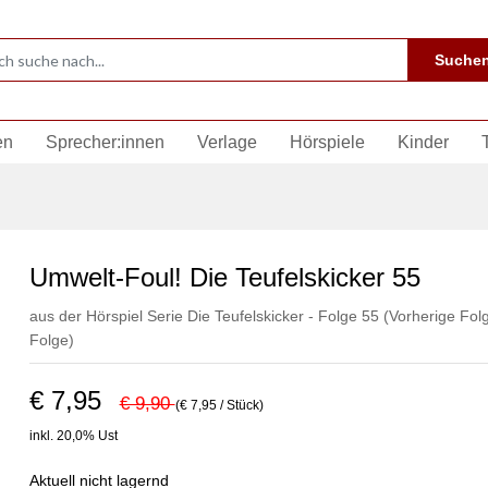
Suche
en
Sprecher:innen
Verlage
Hörspiele
Kinder
Umwelt-Foul! Die Teufelskicker 55
aus der Hörspiel Serie Die Teufelskicker - Folge 55
(Vorherige Fol
Folge)
€ 7,95
€ 9,90
(€ 7,95 / Stück)
inkl. 20,0% Ust
Aktuell nicht lagernd