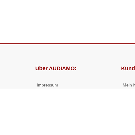
Über AUDIAMO:
Kund
Impressum
Mein 
AGB
Bestel
Datenschutz
Presse
Partnerprogramm