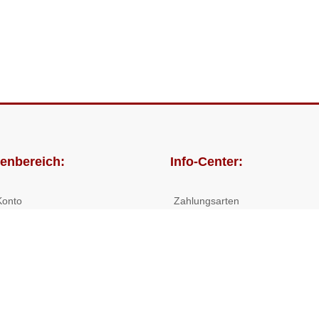
enbereich:
Info-Center:
Konto
Zahlungsarten
lungen
Versandkosten/Lieferzeiten
Widerrufsrecht
Nutzungsbedingungen
Allgemeine Hilfe