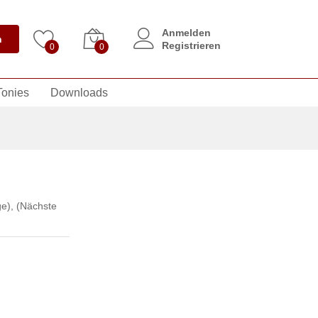
Anmelden
n
Registrieren
0
0
Tonies
Downloads
ge)
,
(Nächste