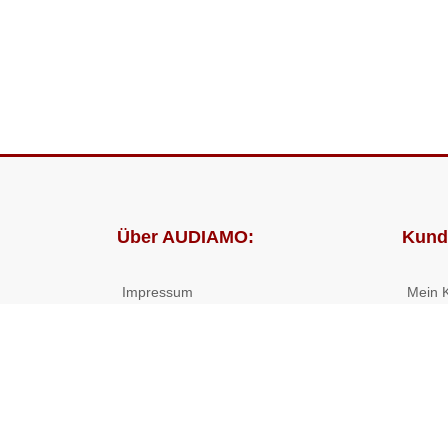
Über AUDIAMO:
Kund
Impressum
Mein 
AGB
Bestel
Datenschutz
Presse
Partnerprogramm