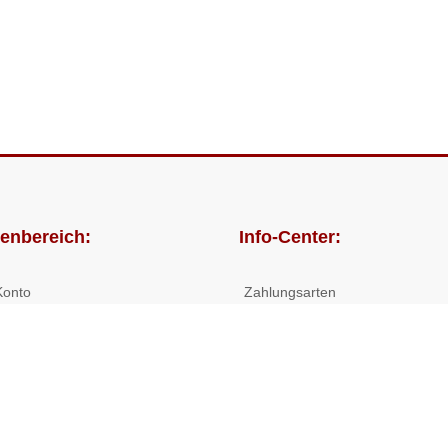
enbereich:
Info-Center:
Konto
Zahlungsarten
lungen
Versandkosten/Lieferzeiten
Widerrufsrecht
Nutzungsbedingungen
Allgemeine Hilfe