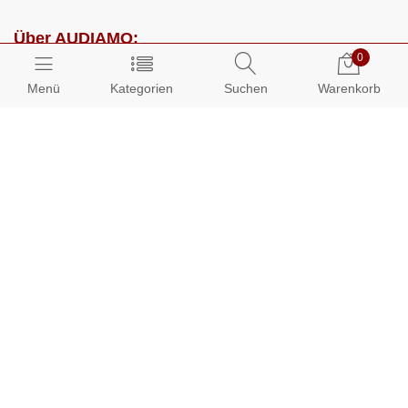
Über AUDIAMO:
0
Impressum
Menü
Kategorien
Suchen
Warenkorb
AGB
Datenschutz
Presse
Partnerprogramm
Kundenbereich:
Mein Konto
Bestellungen
Info-Center: