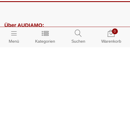
Über AUDIAMO:
0
Impressum
Menü
Kategorien
Suchen
Warenkorb
AGB
Datenschutz
Presse
Partnerprogramm
Kundenbereich:
Mein Konto
Bestellungen