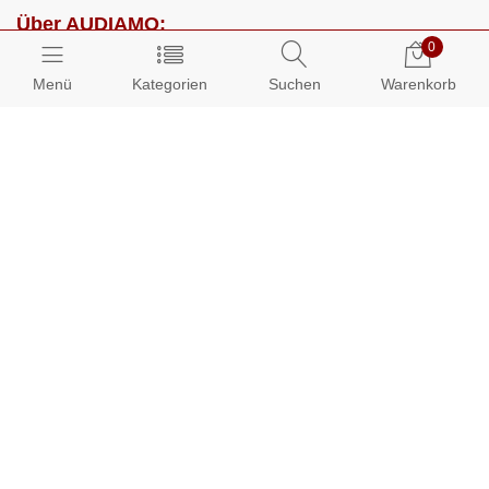
Über AUDIAMO:
0
Impressum
Menü
Kategorien
Suchen
Warenkorb
AGB
Datenschutz
Presse
Partnerprogramm
Kundenbereich:
Mein Konto
Bestellungen
Info-Center: