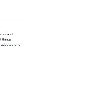
r side of
t things.
n adopted one.