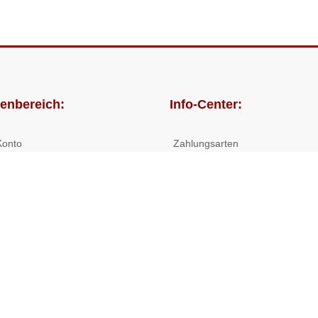
enbereich:
Info-Center:
Konto
Zahlungsarten
lungen
Versandkosten/Lieferzeiten
Widerrufsrecht
Nutzungsbedingungen
Allgemeine Hilfe
 Shop