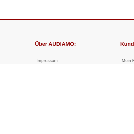
Über AUDIAMO:
Kund
Impressum
Mein 
AGB
Bestel
Datenschutz
Presse
Partnerprogramm
© 2026 ((( AUDIAMO ))) - Hörbücher und Hörspiele