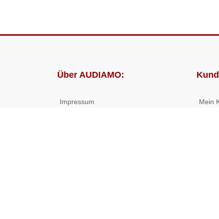
Über AUDIAMO:
Kund
Impressum
Mein 
AGB
Bestel
Datenschutz
Presse
Partnerprogramm
© 2026 ((( AUDIAMO ))) - Hörbücher und Hörspiele