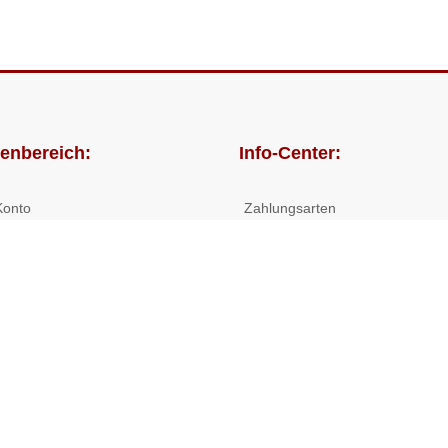
enbereich:
Info-Center:
Konto
Zahlungsarten
lungen
Versandkosten/Lieferzeiten
Widerrufsrecht
Nutzungsbedingungen
Allgemeine Hilfe
 Shop