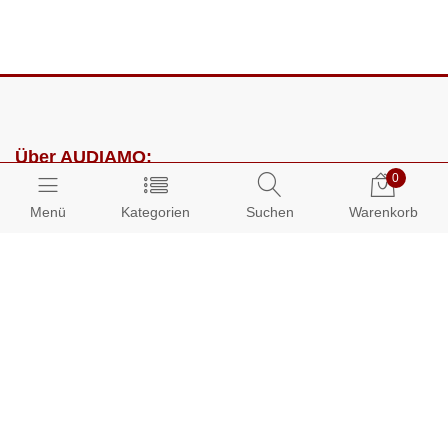
Über AUDIAMO:
0
Impressum
Menü
Kategorien
Suchen
Warenkorb
AGB
Datenschutz
Presse
Partnerprogramm
Kundenbereich:
Mein Konto