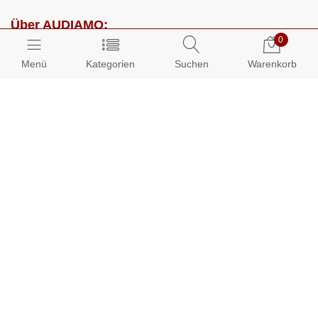
Über AUDIAMO:
0
Impressum
Menü
Kategorien
Suchen
Warenkorb
AGB
Datenschutz
Presse
Partnerprogramm
Kundenbereich:
Mein Konto
Bestellungen
Info-Center: