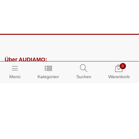
Über AUDIAMO:
0
Impressum
Menü
Kategorien
Suchen
Warenkorb
AGB
Datenschutz
Presse
Partnerprogramm
Kundenbereich: