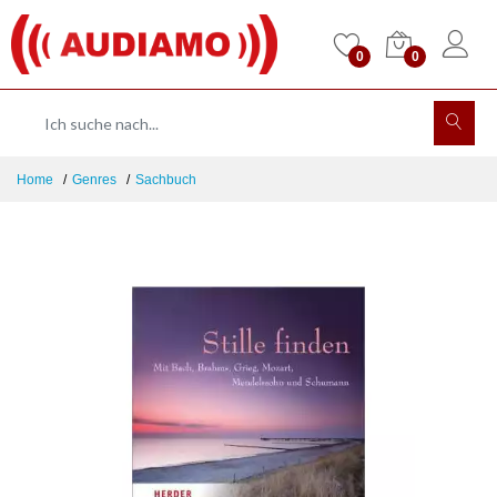
0
0
Home
Genres
Sachbuch