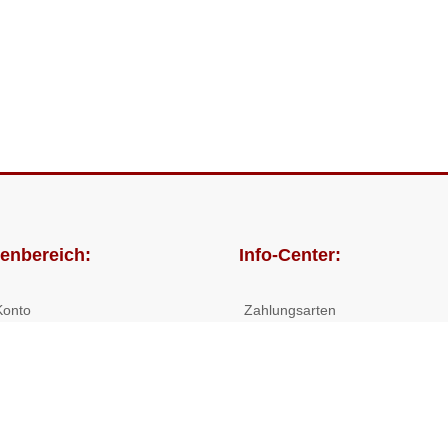
enbereich:
Info-Center:
Konto
Zahlungsarten
lungen
Versandkosten/Lieferzeiten
Widerrufsrecht
Nutzungsbedingungen
Allgemeine Hilfe