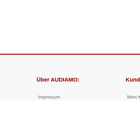
Über AUDIAMO:
Kund
Impressum
Mein 
AGB
Bestel
Datenschutz
Presse
Partnerprogramm