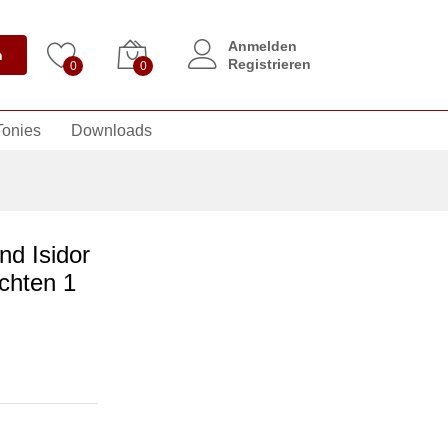
Anmelden
n
Registrieren
0
0
Tonies
Downloads
nd Isidor
chten 1