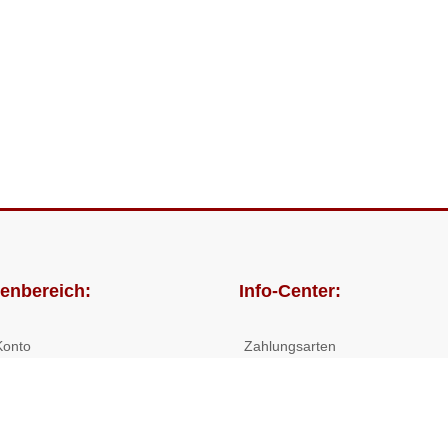
enbereich:
Info-Center:
Konto
Zahlungsarten
lungen
Versandkosten/Lieferzeiten
Widerrufsrecht
Nutzungsbedingungen