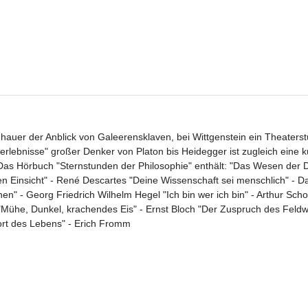
auer der Anblick von Galeerensklaven, bei Wittgenstein ein Theaterst
lebnisse" großer Denker von Platon bis Heidegger ist zugleich eine k
as Hörbuch "Sternstunden der Philosophie" enthält: "Das Wesen der D
en Einsicht" - René Descartes "Deine Wissenschaft sei menschlich" - 
en" - Georg Friedrich Wilhelm Hegel "Ich bin wer ich bin" - Arthur Sc
"Mühe, Dunkel, krachendes Eis" - Ernst Bloch "Der Zuspruch des Feldw
rt des Lebens" - Erich Fromm