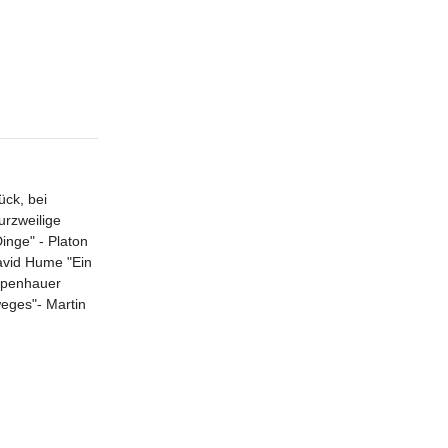
ück, bei
urzweilige
inge" - Platon
David Hume "Ein
hopenhauer
eges"- Martin