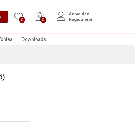
Anmelden
n
Registrieren
0
0
Tonies
Downloads
d)