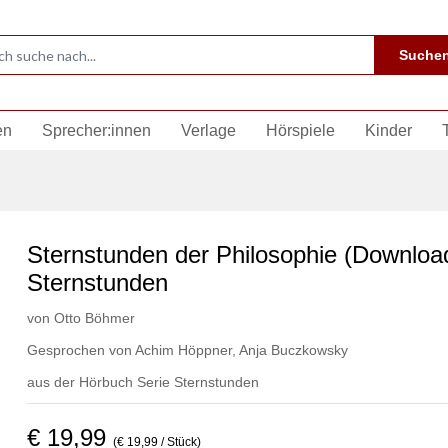
Suche
en
Sprecher:innen
Verlage
Hörspiele
Kinder
Sternstunden der Philosophie (Downloa
Sternstunden
von
Otto Böhmer
Gesprochen von
Achim Höppner
,
Anja Buczkowsky
aus der Hörbuch Serie
Sternstunden
€ 19,99
(€ 19,99 / Stück)