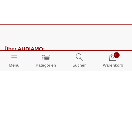
Über AUDIAMO:
0
Impressum
Menü
Kategorien
Suchen
Warenkorb
AGB
Datenschutz
Presse
Partnerprogramm
Kundenbereich: