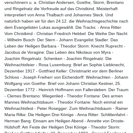
verschönern u. a. Christian Andersen, Goethe, Storm, Brentano
und Ringelnatz die Vorfreude auf das Christkind. Meisterhaft
interpretiert von Anna Thalbach und Johannes Steck. Und
natürlich haben wir für den 24.12. die Weihnachtsgeschichte nach
dem Evangelisten Lukas ausgewählt. Die Tracks: - Anna Ritter:
Vom Christkind - Christian Friedrich Hebbel: Die Weihe Der Nacht
- Wilhelm Busch: Der Stern - Johann Evangelist Stadler: Das
Leben der Heiligen Barbara - Theodor Storm: Knecht Ruprecht -
Jacobus de Voragine: Das Leben des Nikolaus von Myra -
Joachim Ringelnatz: Schenken - Joachim Ringelnatz: Die
Weihnachtsfeier - Rosa Luxemburg: Brief an Sophie Liebknecht,
Dezember 1917 - Gottfried Keller: Christmarkt vor dem Berliner
Schloss - Joseph Freiherr von Eichendorff: Weihnachten - Johann
Wolfgang von Goethe: Brief von Johann Christian Kestner, 25.
Dezember 1772 - Heinrich Hoffmann von Fallersleben: Der Traum
- Clemes Brentano: Wiegenlied - Theodor Fontane: Des armen
Mannes Weihnachtsbaum - Theodor Fontane: Noch einmal ein
Weihnachtsfest - Peter Rosegger: Zum Weihnachtsbaum - Rainer
Maria Rilke: Die Heiligen Drei Könige - Anna Ritter: Schlittenfahrt -
Herman Bang: Einsam am Heiligen Abend - Annette von Droste-
Hülshoff: Am Feste der Heiligen Drei Könige - Theodor Storm: