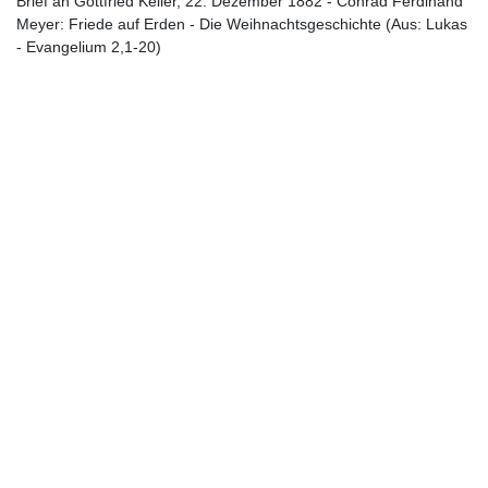
Brief an Gottfried Keller, 22. Dezember 1882 - Conrad Ferdinand
Meyer: Friede auf Erden - Die Weihnachtsgeschichte (Aus: Lukas
- Evangelium 2,1-20)