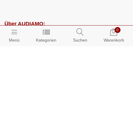
Über AUDIAMO:
0
Impressum
Menü
Kategorien
Suchen
Warenkorb
AGB
Datenschutz
Presse
Partnerprogramm
Kundenbereich:
Mein Konto
Bestellungen