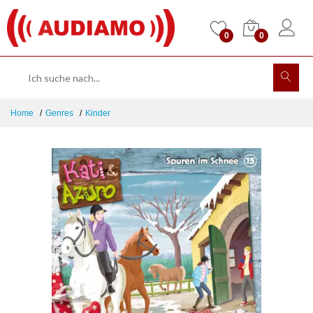
0
0
Home
Genres
Kinder