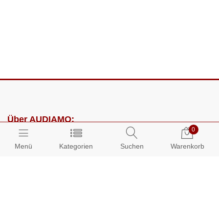
Über AUDIAMO:
0
Impressum
Menü
Kategorien
Suchen
Warenkorb
AGB
Datenschutz
Presse
Partnerprogramm