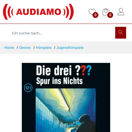
0
0
Home
Genres
Hörspiele
Jugendhörspiele