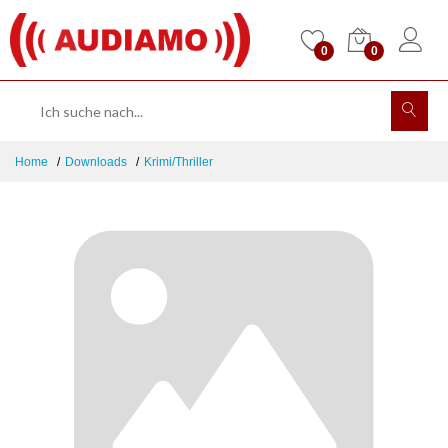
0
0
Home
Downloads
Krimi/Thriller