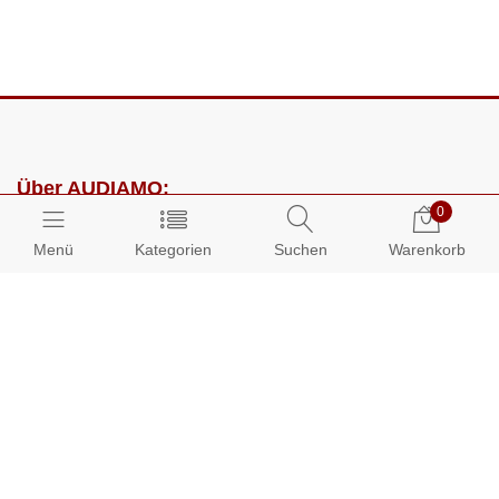
Über AUDIAMO:
0
Impressum
Menü
Kategorien
Suchen
Warenkorb
AGB
Datenschutz
Presse
Partnerprogramm
Kundenbereich: