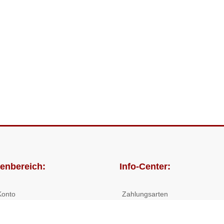
enbereich:
Info-Center:
Konto
Zahlungsarten
lungen
Versandkosten/Lieferzeiten
Widerrufsrecht