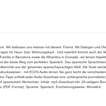
raum. Wir befassen uns intensiv mit diesem Thema: Mit Dialogen und 
 Fragen für Haus- bzw. Wohnungskauf . Und natürlich kommt auch der W
a Familia in Barcelona sowie die Alhambra in Granada -wir lernen Aspek
st der beste Weg zum perfekten Spanisch. Das spanische Sprachtraini
rundberichte aus der gesamten spanischsprachigen Welt. Die Texte werd
drucksweisen - mit ECOS Audio lernen Sie ganz leicht die verschiede
ur-Tipps enthält jeder Audio-Download eine umfangreiche journalistis
 spanischem Wortschatz. Inhalt: mp3-Download inkl. 28-seitigem Bookl
 (PDF-Format), Sprache: Spanisch, Erscheinungsweise: Monatlich.