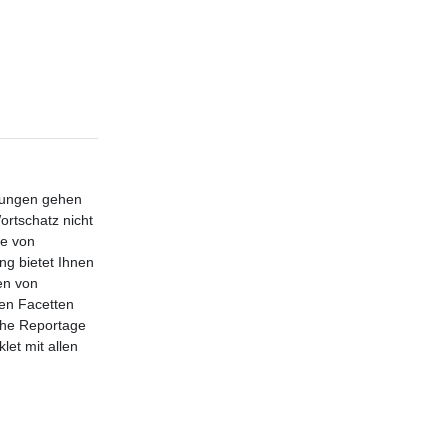
Übungen gehen
ortschatz nicht
te von
ng bietet Ihnen
en von
nen Facetten
che Reportage
et mit allen