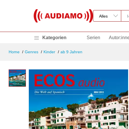
Kategorien
Serien
Autor:inn
Home
Genres
Kinder
ab 9 Jahren