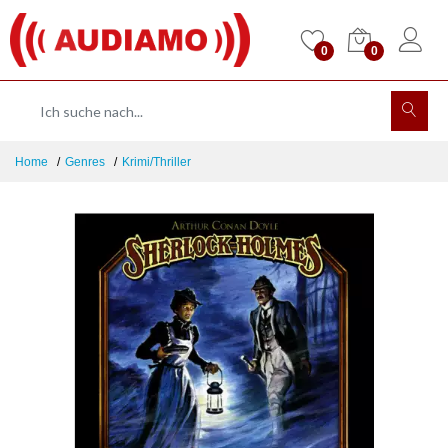
0
0
Home
Genres
Krimi/Thriller