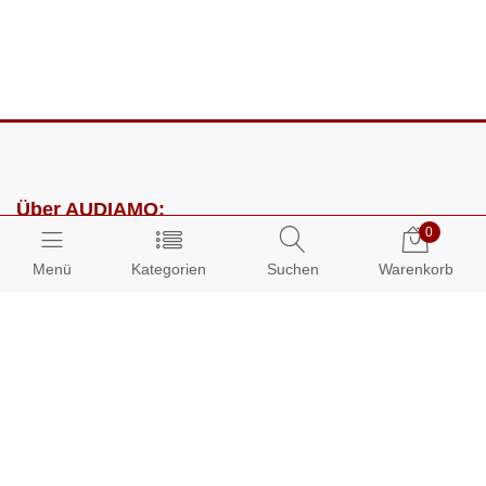
Über AUDIAMO:
0
Impressum
Menü
Kategorien
Suchen
Warenkorb
AGB
Datenschutz
Presse
Partnerprogramm
Kundenbereich: