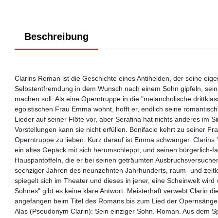
Beschreibung
Clarins Roman ist die Geschichte eines Antihelden, der seine eige
Selbstentfremdung in dem Wunsch nach einem Sohn gipfeln, seine
machen soll. Als eine Operntruppe in die "melancholische drittkla
egoistischen Frau Emma wohnt, hofft er, endlich seine romantische
Lieder auf seiner Flöte vor, aber Serafina hat nichts anderes im Si
Vorstellungen kann sie nicht erfüllen. Bonifacio kehrt zu seiner Fr
Operntruppe zu lieben. Kurz darauf ist Emma schwanger. Clarins '
ein altes Gepäck mit sich herumschleppt, und seinen bürgerlich-f
Hauspantoffeln, die er bei seinen geträumten Ausbruchsversuchen
sechziger Jahren des neunzehnten Jahrhunderts, raum- und zeitlos
spiegelt sich im Theater und dieses in jener, eine Scheinwelt wird
Sohnes" gibt es keine klare Antwort. Meisterhaft verwebt Clarin die
angefangen beim Titel des Romans bis zum Lied der Opernsänger
Alas (Pseudonym Clarin): Sein einziger Sohn. Roman. Aus dem S