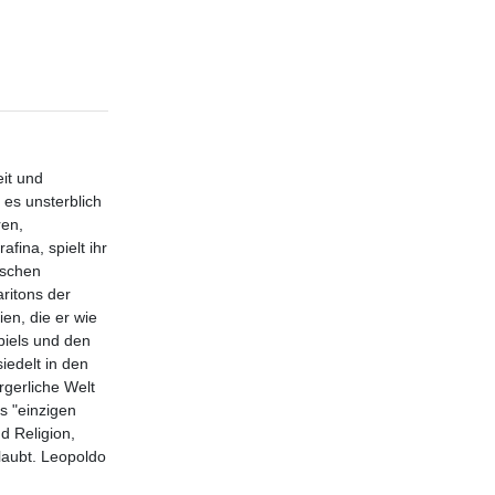
eit und
es unsterblich
ren,
fina, spielt ihr
ischen
aritons der
en, die er wie
piels und den
iedelt in den
rgerliche Welt
s "einzigen
d Religion,
laubt. Leopoldo