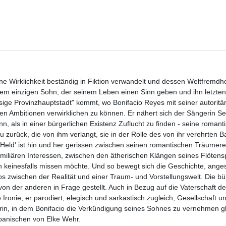
ne Wirklichkeit beständig in Fiktion verwandelt und dessen Weltfremdh
m einzigen Sohn, der seinem Leben einen Sinn geben und ihn letzten 
ssige Provinzhauptstadt" kommt, wo Bonifacio Reyes mit seiner autoritä
n Ambitionen verwirklichen zu können. Er nähert sich der Sängerin Sera
nn, als in einer bürgerlichen Existenz Zuflucht zu finden - seine romant
au zurück, die von ihm verlangt, sie in der Rolle des von ihr verehrten B
Held' ist hin und her gerissen zwischen seinen romantischen Träumerei
amiliären Interessen, zwischen den ätherischen Klängen seines Flötens
 keinesfalls missen möchte. Und so bewegt sich die Geschichte, anges
 zwischen der Realität und einer Traum- und Vorstellungswelt. Die bü
 von der anderen in Frage gestellt. Auch in Bezug auf die Vaterschaft de
 Ironie; er parodiert, elegisch und sarkastisch zugleich, Gesellschaft un
in, in dem Bonifacio die Verkündigung seines Sohnes zu vernehmen g
panischen von Elke Wehr.