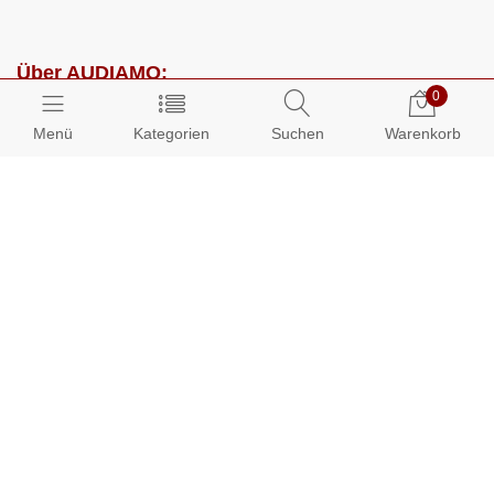
Über AUDIAMO:
0
Impressum
Menü
Kategorien
Suchen
Warenkorb
AGB
Datenschutz
Presse
Partnerprogramm
Kundenbereich:
Mein Konto
Bestellungen